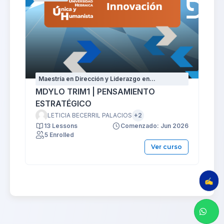
Maestría en Dirección y Liderazgo en
Organizaciones
MDYLO TRIM1 | PENSAMIENTO
ESTRATÉGICO
LETICIA BECERRIL PALACIOS
+2
13 Lessons
Comenzado: Jun 2026
5 Enrolled
Ver curso
✍️ E