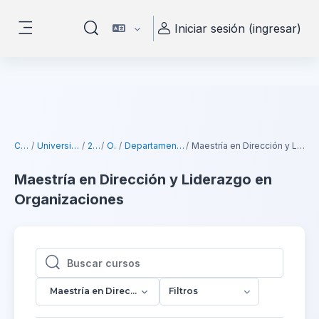
Saltar al contenido principal
Iniciar sesión (ingresar)
Activar o desactivar entrada de búsqueda
Pánel lateral
Cursos
Universidad Hebraica
2026-1
Oficial
Departamento de Innovación
Maestría en Dirección y Liderazgo en Organizaciones
Maestría en Dirección y Liderazgo en
Organizaciones
Buscar cursos
Buscar cursos
Maestría en Dirección y Liderazgo en Organizaciones
Filtros