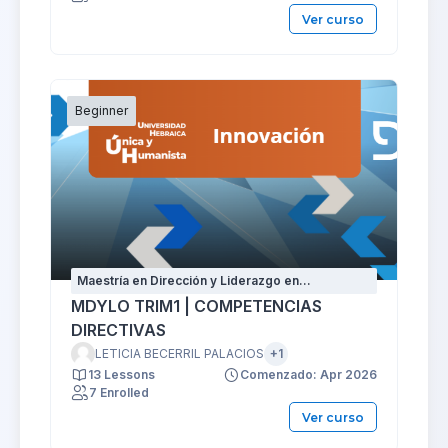
Ver curso
Beginner
Maestría en Dirección y Liderazgo en
Organizaciones
MDYLO TRIM1 | COMPETENCIAS
DIRECTIVAS
LETICIA BECERRIL PALACIOS
+1
13 Lessons
Comenzado: Apr 2026
7 Enrolled
Ver curso