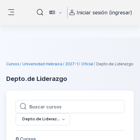
Saltar al contenido principal
Iniciar sesión (ingresar)
Activar o desactivar entrada de búsqueda
Pánel lateral
Cursos
Universidad Hebraica
2027-1
Oficial
Depto.de Liderazgo
Depto.de Liderazgo
Buscar cursos
Buscar cursos
Depto.de Liderazgo
0
Cursos