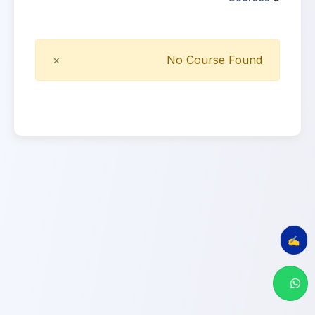
Close
×
No Course Found
✍️ Evalúa tu clase